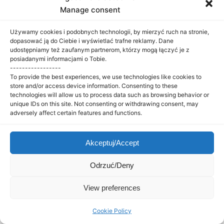
Manage consent
no images were found
Używamy cookies i podobnych technologii, by mierzyć ruch na stronie,
dopasować ją do Ciebie i wyświetlać trafne reklamy. Dane
KREATYWNE STUDIO
udostępniamy też zaufanym partnerom, którzy mogą łączyć je z
posiadanymi informacjami o Tobie.
Krzysia Florczak – Telefon:
+48 786 341 222
-----------------
To provide the best experiences, we use technologies like cookies to
Facebook
store and/or access device information. Consenting to these
technologies will allow us to process data such as browsing behavior or
unique IDs on this site. Not consenting or withdrawing consent, may
Inne strony
Informacje
adversely affect certain features and functions.
Główna
Opinie
Pakiety
Mapa emocji
Moje wizje
Polityka
Akceptuj/Accept
prywatności
Odrzuć/Deny
Interior Design & Architecture by Kreatywne Studio
Copyright © 2024.
View preferences
Cookie Policy