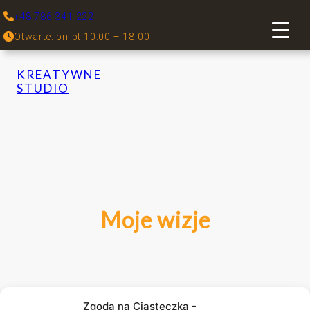
+48 786 341 222
Otwarte: pn-pt 10:00 – 18:00
KREATYWNE
STUDIO
Moje wizje
Zgoda na Ciasteczka -