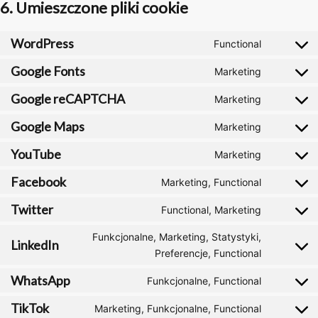
6. Umieszczone pliki cookie
WordPress
Functional
Consent
to
Google Fonts
Marketing
Consent
service
to
Google reCAPTCHA
Marketing
wordpres
Consent
service
to
Google Maps
Marketing
google-
Consent
service
fonts
to
YouTube
Marketing
google-
Consent
service
recaptch
to
Facebook
Marketing, Functional
google-
Consent
service
maps
to
Twitter
Functional, Marketing
youtube
Consent
service
to
Funkcjonalne, Marketing, Statystyki,
facebook
LinkedIn
service
Consent
Preferencje, Functional
twitter
to
WhatsApp
Funkcjonalne, Functional
service
Consent
linkedin
to
TikTok
Marketing, Funkcjonalne, Functional
Consent