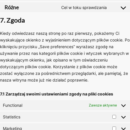
service
to
Różne
Cel w toku sprawdzania
whatsapp
Consent
service
to
7. Zgoda
tiktok
service
różne
Kiedy odwiedzasz naszą stronę po raz pierwszy, pokażemy Ci
wyskakujące okienko z wyjaśnieniem dotyczącym plików cookie. Po
kliknięciu przycisku „Save preferences” wyrażasz zgodę na
używanie przez nas kategorii plików cookie i wtyczek wybranych w
wyskakującym okienku, jak opisano w tym oświadczeniu
dotyczącym plików cookie. Korzystanie z plików cookie może
zostać wyłączone za pośrednictwem przeglądarki, ale pamiętaj, że
nasza witryna może już nie działać poprawnie.
7.1 Zarządzaj swoimi ustawieniami zgody na pliki cookies
Functional
Zawsze aktywne
Statistics
Statist
Marketing