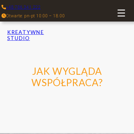
+48 786 341 222
Otwarte: pn-pt 10:00 – 18:00
KREATYWNE
STUDIO
JAK WYGLĄDA
WSPÓŁPRACA?