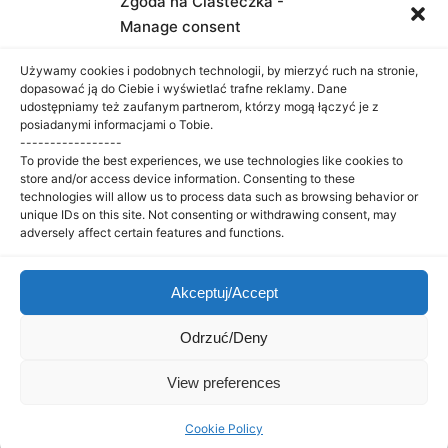
Zgoda na Ciasteczka -
Manage consent
Używamy cookies i podobnych technologii, by mierzyć ruch na stronie,
dopasować ją do Ciebie i wyświetlać trafne reklamy. Dane
udostępniamy też zaufanym partnerom, którzy mogą łączyć je z
posiadanymi informacjami o Tobie.
-----------------
KREATYWNE STUDIO
To provide the best experiences, we use technologies like cookies to
store and/or access device information. Consenting to these
Krzysia Florczak – Telefon:
+48 786 341 222
technologies will allow us to process data such as browsing behavior or
unique IDs on this site. Not consenting or withdrawing consent, may
Facebook
adversely affect certain features and functions.
Inne strony
Informacje
Akceptuj/Accept
Główna
Opinie
Pakiety
Mapa emocji
Odrzuć/Deny
Moje wizje
Polityka
prywatności
View preferences
Interior Design & Architecture by Kreatywne Studio
Cookie Policy
Copyright © 2024.