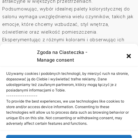
atrakcyjne w większych przestrzeniach.
Podsumowując, wybór idealnej palety kolorystycznej do
salonu wymaga uwzględnienia wielu czynników, takich jak
emocje, które chcemy wzbudzać, styl wnętrza,
oświetlenie oraz wielkość pomieszczenia.
Eksperymentując z różnymi kolorami i obserwując ich
wpływ na przestrzeń, możemy stworzyć salon, który
Zgoda na Ciasteczka -
będzie nie tylko estetyczny, ale również funkcjonalny i
Manage consent
komfortowy dla wszystkich domowników.
Używamy cookies i podobnych technologii, by mierzyć ruch na stronie,
dopasować ją do Ciebie i wyświetlać trafne reklamy. Dane
udostępniamy też zaufanym partnerom, którzy mogą łączyć je z
posiadanymi informacjami o Tobie.
-----------------
KREATYWNE STUDIO
To provide the best experiences, we use technologies like cookies to
store and/or access device information. Consenting to these
Krzysia Florczak – Telefon:
+48 786 341 222
technologies will allow us to process data such as browsing behavior or
unique IDs on this site. Not consenting or withdrawing consent, may
Facebook
adversely affect certain features and functions.