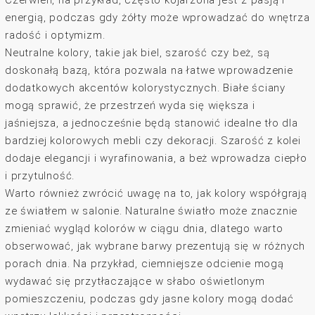
Czerwień, na przykład, często kojarzona jest z pasją i
energią, podczas gdy żółty może wprowadzać do wnętrza
radość i optymizm.
Neutralne kolory, takie jak biel, szarość czy beż, są
doskonałą bazą, która pozwala na łatwe wprowadzenie
dodatkowych akcentów kolorystycznych. Białe ściany
mogą sprawić, że przestrzeń wyda się większa i
jaśniejsza, a jednocześnie będą stanowić idealne tło dla
bardziej kolorowych mebli czy dekoracji. Szarość z kolei
dodaje elegancji i wyrafinowania, a beż wprowadza ciepło
i przytulność.
Warto również zwrócić uwagę na to, jak kolory współgrają
ze światłem w salonie. Naturalne światło może znacznie
zmieniać wygląd kolorów w ciągu dnia, dlatego warto
obserwować, jak wybrane barwy prezentują się w różnych
porach dnia. Na przykład, ciemniejsze odcienie mogą
wydawać się przytłaczające w słabo oświetlonym
pomieszczeniu, podczas gdy jasne kolory mogą dodać