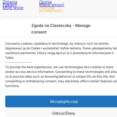
Główna
Opinie
Pakiety
Mapa emocji
Moje wizje
Polityka
prywatności
Interior Design & Architecture by Kreatywne Studio
Zgoda na Ciasteczka - Manage
Copyright © 2024.
consent
Używamy cookies i podobnych technologii, by mierzyć ruch na stronie,
dopasować ją do Ciebie i wyświetlać trafne reklamy. Dane udostępniamy te
zaufanym partnerom, którzy mogą łączyć je z posiadanymi informacjami o
Tobie.
-----------------
To provide the best experiences, we use technologies like cookies to store
and/or access device information. Consenting to these technologies will all
us to process data such as browsing behavior or unique IDs on this site. Not
consenting or withdrawing consent, may adversely affect certain features a
functions.
Akceptuj/Accept
Odrzuć/Deny